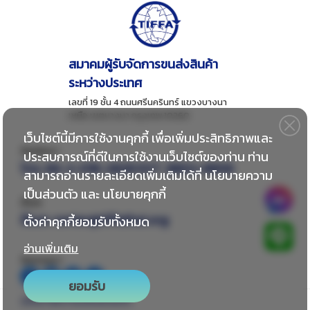
สมาคมผู้รับจัดการขนส่งสินค้า
ระหว่างประเทศ
เลขที่ 19 ชั้น 4 ถนนศรีนครินทร์ แขวงบางนา
เหนือ เขตบางนา กรุงเทพ 10260
เว็บไซต์นี้มีการใช้งานคุกกี้ เพื่อเพิ่มประสิทธิภาพและ
ติดต่อเรา
ประสบการณ์ที่ดีในการใช้งานเว็บไซต์ของท่าน ท่าน
โทร:
66-2-018-2828 EXT. 8802-8806
สามารถอ่านรายละเอียดเพิ่มเติมได้ที่
นโยบายความ
เป็นส่วนตัว
และ
นโยบายคุกกี้
อีเมล
อีเมล:
center@tiffathai.org
ตั้งค่าคุกกี้ยอมรับทั้งหมด
อ่านเพิ่มเติม
ติดตามเรา
ยอมรับ
นโยบายความเป็นส่วนตัว