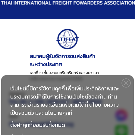
สมาคมผู้รับจัดการขนส่งสินค้า
ระหว่างประเทศ
เลขที่ 19 ชั้น 4 ถนนศรีนครินทร์ แขวงบางนา
เหนือ เขตบางนา กรุงเทพ 10260
เว็บไซต์นี้มีการใช้งานคุกกี้ เพื่อเพิ่มประสิทธิภาพและ
ติดต่อเรา
ประสบการณ์ที่ดีในการใช้งานเว็บไซต์ของท่าน ท่าน
โทร:
66-2-018-2828 EXT. 8802-8806
สามารถอ่านรายละเอียดเพิ่มเติมได้ที่
นโยบายความ
เป็นส่วนตัว
และ
นโยบายคุกกี้
อีเมล
อีเมล:
center@tiffathai.org
ตั้งค่าคุกกี้ยอมรับทั้งหมด