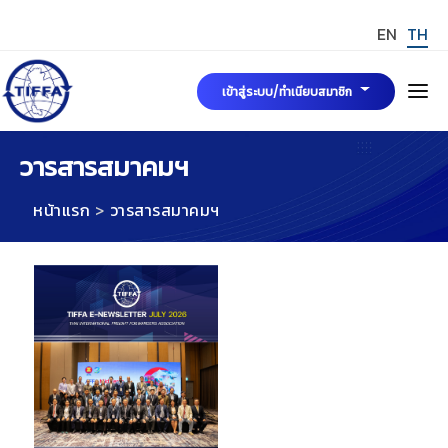
EN
TH
เข้าสู่ระบบ/ทำเนียบสมาชิก
หน้าแรก
วารสารสมาคมฯ
หน้าแรก
วารสารสมาคมฯ
เกี่ยวกับเรา
คณะกรรมการบริหารสมาคมฯ
ข่าวสารและกิจกรรม
มาตรฐาน TIFFA Mark
การขอรับรองมาตรฐาน TIFFA MARK
สมัครสมาชิกสมาคมฯ
TIFFA MARK
กฎระเบียบ พระราชบัญญัติและบทความที่เกี่ยวข้อง