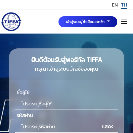
EN
TH
เข้าสู่ระบบ/ทำเนียบสมาชิก
หน้าแรก
เกี่ยวกับเรา
ยินดีต้อนรับสู่พอร์ทัล TIFFA
กรุณาเข้าสู่ระบบบัญชีของคุณ
คณะกรรมการบริหารสมาคมฯ
ข่าวสารและกิจกรรม
มาตรฐาน TIFFA Mark
ชื่อผู้ใช้
การขอรับรองมาตรฐาน TIFFA MARK
สมัครสมาชิกสมาคมฯ
รหัสผ่าน
TIFFA MARK
กฎระเบียบ พระราชบัญญัติและบทความที่เกี่ยวข้อง
แสดง