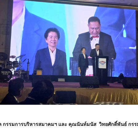
นากุล กรรมการบริหารสมาคมฯ และ คุณนันท์มนัส วิทยศักดิ์พันธ์ ก