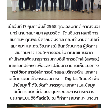
วารสารสมาคมฯ
ลิงค์เว็บไซต์
เมื่อวันที่ 17 กุมภาพันธ์ 2568 คุณเฉลิมศักดิ์ กาญจนวริ
นทร์ นายกสมาคมฯ คุณวรชิต รัตนจินดา เลขาธิการ
ติดต่อเรา
สมาคมฯ คุณพัชรี ลาภนิติมงคล คณะทำงานด้านไอที
สมาคมฯ และคุณวีณาภรณ์ อินทุวัฒนากุล ผู้จัดการ
สมาคมฯ ได้ร่วมให้การต้อนรับ คณะผู้แทนจาก
สำนักงานพัฒนาธุรกรรมทางอิเล็กทรอนิกส์ (สพธอ.)
และทีมที่ปรึกษา เพื่อแลกเปลี่ยนความคิดเห็นแนวทาง
การใช้เอกสารอิเล็กทรอนิกส์และบริการด้านเอกสาร
อิเล็กทรอนิกส์ในกระบวนการค้า (Digital Trade) เพื่อ
นำข้อมูลที่ได้ไปจัดทำมาตรฐานเอกสารและข้อมูล
อิเล็กทรอนิกส์ที่สนับสนุนกระบวนการค้าระหว่าง
ประเทศแบบดิจิทัลต่อไป ณ ที่ทำการสมาคมฯ บางนา