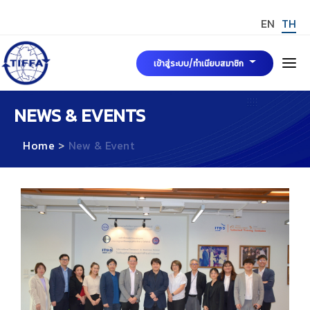
EN
TH
เข้าสู่ระบบ/ทำเนียบสมาชิก
หน้าแรก
NEWS & EVENTS
Home
New & Event
เกี่ยวกับเรา
คณะกรรมการบริหารสมาคมฯ
ข่าวสารและกิจกรรม
มาตรฐาน TIFFA Mark
การขอรับรองมาตรฐาน TIFFA MARK
สมัครสมาชิกสมาคมฯ
TIFFA MARK
กฎระเบียบ พระราชบัญญัติและบทความที่เกี่ยวข้อง