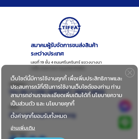
สมาคมผู้รับจัดการขนส่งสินค้า
ระหว่างประเทศ
เลขที่ 19 ชั้น 4 ถนนศรีนครินทร์ แขวงบางนา
เหนือ เขตบางนา กรุงเทพ 10260
เว็บไซต์นี้มีการใช้งานคุกกี้ เพื่อเพิ่มประสิทธิภาพและ
ติดต่อเรา
ประสบการณ์ที่ดีในการใช้งานเว็บไซต์ของท่าน ท่าน
โทร:
66-2-018-2828 EXT. 8802-8806
สามารถอ่านรายละเอียดเพิ่มเติมได้ที่
นโยบายความ
เป็นส่วนตัว
และ
นโยบายคุกกี้
อีเมล
อีเมล:
center@tiffathai.org
ตั้งค่าคุกกี้ยอมรับทั้งหมด
อ่านเพิ่มเติม
ติดตามเรา