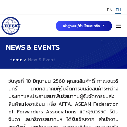
EN
TH
เข้าสู่ระบบ/ทำเนียบสมาชิก
หน้าแรก
NEWS & EVENTS
Home
New & Event
เกี่ยวกับเรา
คณะกรรมการบริหารสมาคมฯ
ข่าวสารและกิจกรรม
วันพุธที่ 18 มิถุนายน 2568 คุณเฉลิมศักดิ์ กาญจนวริ
นทร์ นายกสมาคมผู้รับจัดการขนส่งสินค้าระหว่าง
มาตรฐาน TIFFA Mark
ประเทศและประธานสมาพันธ์สมาคมผู้รับจัดการขนส่ง
สินค้าแห่งอาเซียน หรือ AFFA: ASEAN Federation
การขอรับรองมาตรฐาน TIFFA MARK
สมัครสมาชิกสมาคมฯ
of Forwarders Associations และคุณวรชิต รัตน
TIFFA MARK
จินดา เลขาธิการสมาคมฯ ได้รับเชิญจาก สำนักงาน
กฎระเบียบ พระราชบัญญัติและบทความที่เกี่ยวข้อง
พาณิชย์ เขตปกครองตนเองกว่างซีจ้วง สาธารณรัฐ