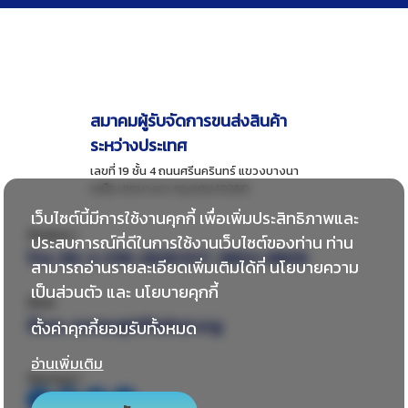
สมาคมผู้รับจัดการขนส่งสินค้า
ระหว่างประเทศ
เลขที่ 19 ชั้น 4 ถนนศรีนครินทร์ แขวงบางนา
เหนือ เขตบางนา กรุงเทพ 10260
เว็บไซต์นี้มีการใช้งานคุกกี้ เพื่อเพิ่มประสิทธิภาพและ
ติดต่อเรา
ประสบการณ์ที่ดีในการใช้งานเว็บไซต์ของท่าน ท่าน
โทร:
66-2-018-2828 EXT. 8802-8806
สามารถอ่านรายละเอียดเพิ่มเติมได้ที่
นโยบายความ
เป็นส่วนตัว
และ
นโยบายคุกกี้
อีเมล
อีเมล:
center@tiffathai.org
ตั้งค่าคุกกี้ยอมรับทั้งหมด
อ่านเพิ่มเติม
ติดตามเรา