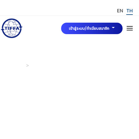
EN
TH
เข้าสู่ระบบ/ทำเนียบสมาชิก
หน้าแรก
NEWS & EVENTS
Home
New & Event
เกี่ยวกับเรา
คณะกรรมการบริหารสมาคมฯ
ข่าวสารและกิจกรรม
มาตรฐาน TIFFA Mark
การขอรับรองมาตรฐาน TIFFA MARK
สมัครสมาชิกสมาคมฯ
TIFFA MARK
กฎระเบียบ พระราชบัญญัติและบทความที่เกี่ยวข้อง