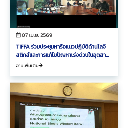
07 เม.ย. 2569
TIFFA ร่วมประชุมหารือแนวปฎิบัติด้านโลจิ
สติกส์และการแก้ไขปัญหาเร่งด่วนในอุตสาห
กรรมโลจิสติกส์
อ่านเพิ่มเติม