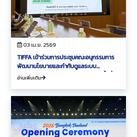
03 เม.ย. 2569
TIFFA เข้าร่วมการประชุมคณะอนุกรรมการ
พัฒนานโยบายและกำกับดูแลระบบ
National Single Window (NSW) ครั้งที่
อ่านเพิ่มเติม
1/2569