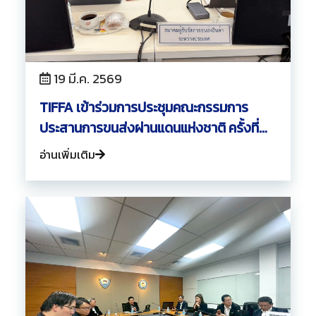
19 มี.ค. 2569
TIFFA เข้าร่วมการประชุมคณะกรรมการ
ประสานการขนส่งผ่านแดนแห่งชาติ ครั้งที่
1/2569
อ่านเพิ่มเติม