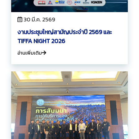
วารสารสมาคมฯ
30 มี.ค. 2569
ลิงค์เว็บไซต์
งานประชุมใหญ่สามัญประจำปี 2569 และ
TIFFA NIGHT 2026
ติดต่อเรา
อ่านเพิ่มเติม