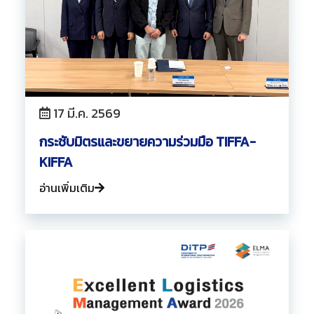
17 มี.ค. 2569
กระชับมิตรและขยายความร่วมมือ TIFFA-
KIFFA
อ่านเพิ่มเติม