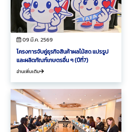
09 มี.ค. 2569
โครงการจับคู่ธุรกิจสินค้าผลไม้สด แปรรูป
และผลิตภัณฑ์เกษตรอื่น ๆ (ปีที่7)
อ่านเพิ่มเติม