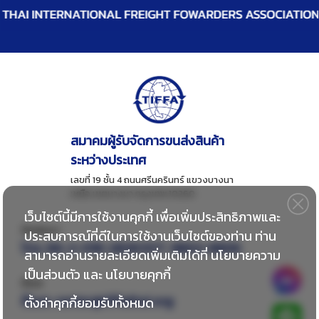
สมาคมผู้รับจัดการขนส่งสินค้า
ระหว่างประเทศ
เลขที่ 19 ชั้น 4 ถนนศรีนครินทร์ แขวงบางนา
เหนือ เขตบางนา กรุงเทพ 10260
เว็บไซต์นี้มีการใช้งานคุกกี้ เพื่อเพิ่มประสิทธิภาพและ
ติดต่อเรา
ประสบการณ์ที่ดีในการใช้งานเว็บไซต์ของท่าน ท่าน
โทร:
66-2-018-2828 EXT. 8802-8806
สามารถอ่านรายละเอียดเพิ่มเติมได้ที่
นโยบายความ
เป็นส่วนตัว
และ
นโยบายคุกกี้
อีเมล
อีเมล:
center@tiffathai.org
ตั้งค่าคุกกี้ยอมรับทั้งหมด