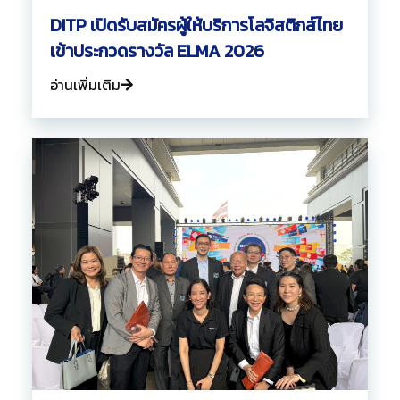
DITP เปิดรับสมัครผู้ให้บริการโลจิสติกส์ไทย
เข้าประกวดรางวัล ELMA 2026
อ่านเพิ่มเติม