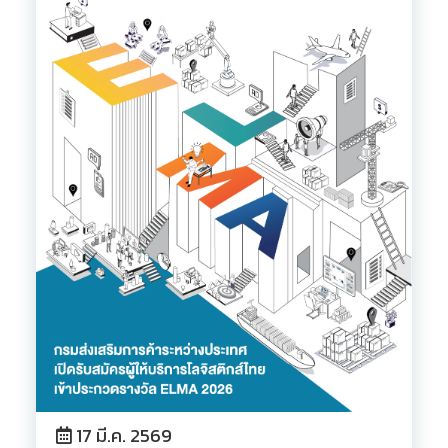
17 มี.ค. 2569