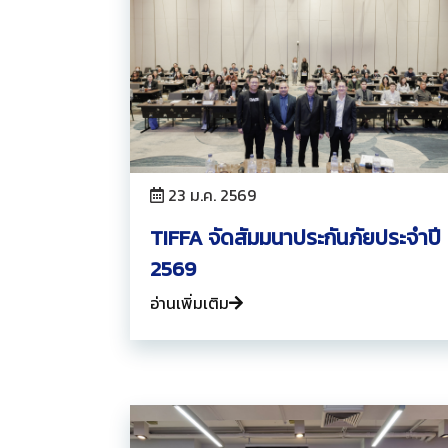
23 ม.ค. 2569
TIFFA จัดสัมมนาประกันภัยประจำปี
2569
อ่านเพิ่มเติม