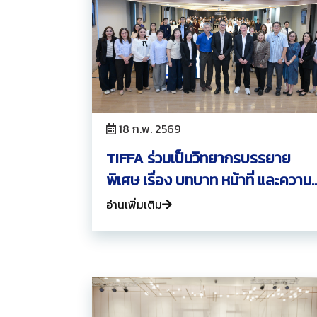
18 ก.พ. 2569
TIFFA ร่วมเป็นวิทยากรบรรยาย
พิเศษ เรื่อง บทบาท หน้าที่ และความ
รับผิดชอบของ Freight Forwarder
อ่านเพิ่มเติม
รวมถึงมุมมองที่มีต่อธุรกิจประกันภัย