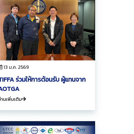
13 ม.ค. 2569
TIFFA ร่วมให้การต้อนรับ ผู้แทนจาก
AOTGA
อ่านเพิ่มเติม