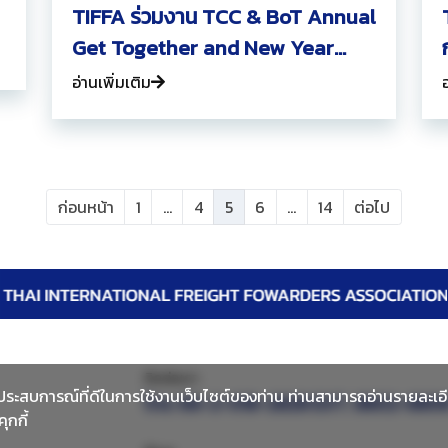
TIFFA ร่วมงาน TCC & BoT Annual
Get Together and New Year
Party 2025
อ่านเพิ่มเติม
ก่อนหน้า
1
...
4
5
6
...
14
ต่อไป
ติดต่อเรา
พและประสบการณ์ที่ดีในการใช้งานเว็บไซต์ของท่าน ท่านสามารถอ่านรายละเอ
โทร:
66-2-018-2828 EXT. 8802-880
ุกกี้