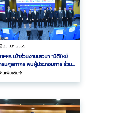
23 ม.ค. 2569
TIFFA เข้าร่วมงานเสวนา “มิติใหม่
กรมศุลกากร พบผู้ประกอบการ ร่วม
ด้วยช่วยกันคิด ร่วมกันทำ ยกระดับ
อ่านเพิ่มเติม
การนำเข้า–ส่งออกประเทศไทย สู่
ผลลัพธ์แบบ Quick-Win”